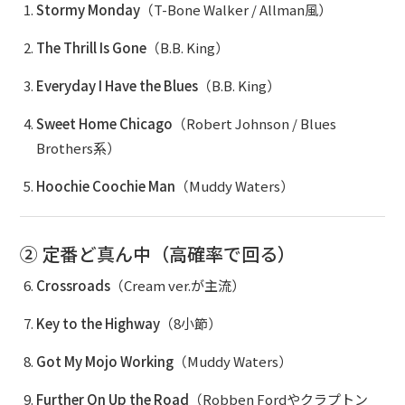
Stormy Monday
（T-Bone Walker / Allman風）
ブッキングライブ出演者募集！！
The Thrill Is Gone
（B.B. King）
楽器機材等
Everyday I Have the Blues
（B.B. King）
初心者POPS
Sweet Home Chicago
（Robert Johnson / Blues
Brothers系）
Hoochie Coochie Man
（Muddy Waters）
② 定番ど真ん中（高確率で回る）
Crossroads
（Cream ver.が主流）
Key to the Highway
（8小節）
Got My Mojo Working
（Muddy Waters）
Further On Up the Road
（Robben Fordやクラプトン