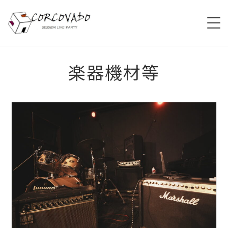
HOME
楽器機材等
ABOUT
SCHEDULE
SYSTEM
MENU
ACCESS
CONTACT