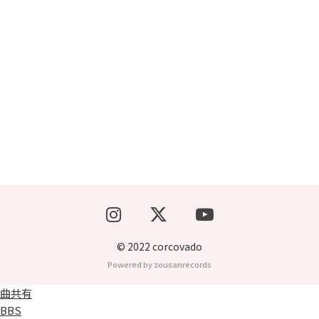
ブッキングライブ出演者募集！！
楽器機材等
初心者POPS
© 2022 corcovado
Powered by zousanrecords
曲共有
BBS