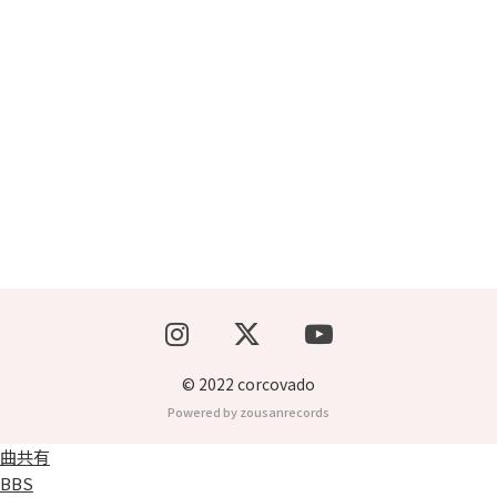
ブッキングライブ出演者募集！！
楽器機材等
初心者POPS
© 2022 corcovado
Powered by zousanrecords
曲共有
BBS