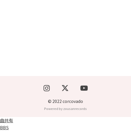
ブッキングライブ出演者募集！！
楽器機材等
初心者POPS
© 2022 corcovado
Powered by zousanrecords
曲共有
BBS