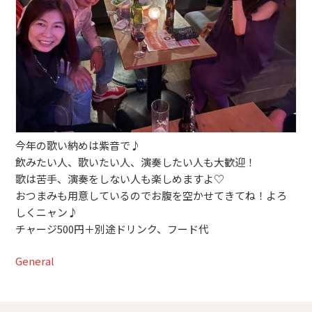
ブッキングライブ出演者募集！！
楽器機材等
初心者POPS
今年の歌い納めは紫音で♪
飲みたい人、歌いたい人、演奏したい人も大歓迎！
歌は苦手、演奏をしない人も楽しめますよ♡
おつまみも用意しているのでお腹を空かせてきてね！よろ
しくニャン♪
チャージ500円＋別途ドリンク、フード代
General