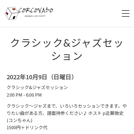
HOME
クラシック&ジャズセッ
ション
ABOUT
SCHEDULE
2022年10月9日（日曜日）
SYSTEM
クラシック&ジャズセッション
2:00 PM - 6:00 PM
MENU
クラシック〜ジャズまで、いろいろセッションできます。や
りたい曲がある方、譜面持参ください♪ ホスト p近藤敦史
ACCESS
(コンちゃん)
1500円＋ドリンク代
CONTACT