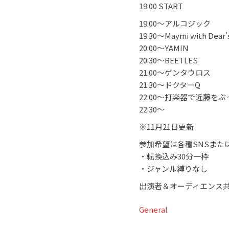
19:00 START
19:00〜アルコジック
19:30〜Maymi with Dear'
20:00〜YAMIN
20:30〜BEETLES
21:00〜ゲンタウロス
21:30〜ドクターQ
22:00〜打楽器で近藤を
22:30〜
※11月21日更新
参加希望は各種SNSまた
・転換込み30分一枠
・ジャンル縛りなし
出演者＆オーディエンス共に¥
General