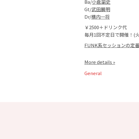
Ba/
小倉諭史
Gt/
武田展明
Dr/
横内一将
￥2500＋ドリンク代
毎月1回不定日で開催！(火
FUNK系セッションの定
More details »
General