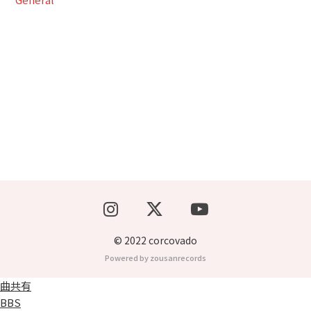
ブッキングライブ出演者募集！！
楽器機材等
初心者POPS
© 2022 corcovado
Powered by zousanrecords
曲共有
BBS