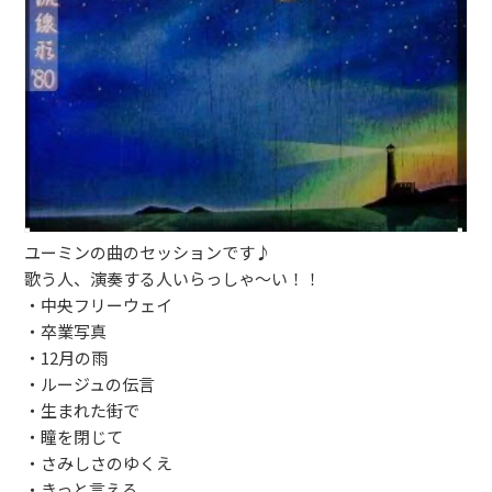
ブッキングライブ出演者募集！！
楽器機材等
初心者POPS
ユーミンの曲のセッションです♪
歌う人、演奏する人いらっしゃ～い！！
・中央フリーウェイ
・卒業写真
・12月の雨
・ルージュの伝言
・生まれた街で
・瞳を閉じて
・さみしさのゆくえ
・きっと言える