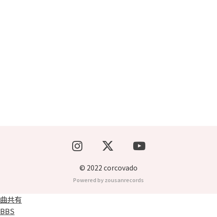
ブッキングライブ出演者募集！！
楽器機材等
初心者POPS
© 2022 corcovado
Powered by zousanrecords
曲共有
BBS