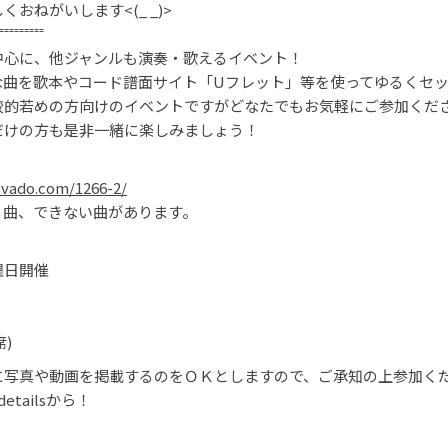
おねがいします<(_ _)>
⁼⁼⁼⁼⁼⁼⁼⁼⁼
を中心に、他ジャンルも演奏・歌えるイベント！
な曲を歌本やコード譜面サイト「Uフレット」等を使ってゆるくセ
較的若めの方向けのイベントですがどなたでもお気軽にご参加くだ
だけの方も是非一緒に楽しみましょう！
ovado.com/1266-2/
る曲、できない曲があります。
曜日開催
席)
に写真や動画を掲載するのをＯＫとしますので、ご承知の上参加く
tailsから！