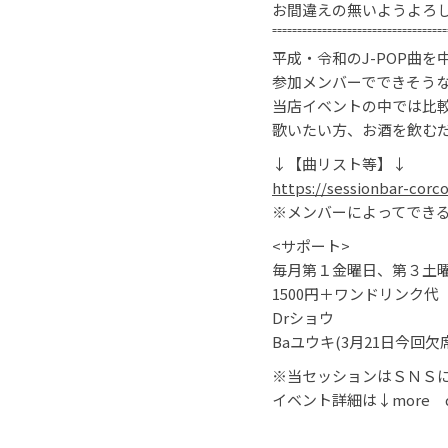
お間違えの無いようよろしく
⁼⁼⁼⁼⁼⁼⁼⁼⁼⁼⁼⁼⁼⁼⁼⁼⁼⁼⁼⁼⁼⁼⁼⁼⁼⁼⁼⁼⁼⁼⁼⁼⁼⁼⁼
平成・令和のJ-POP曲
参加メンバーでできそう
当店イベントの中では比
歌いたい方、お酒を飲む
↓【曲リスト等】↓
https://sessionbar-corc
※メンバーによってでき
<サポート>
毎月第１金曜日、第３土
1500円＋ワンドリンク代
Drショウ
Baユウキ(3月21日今回欠
※当セッションはＳＮＳ
イベント詳細は↓more de