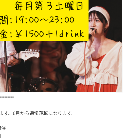
⁼⁼⁼⁼⁼⁼⁼⁼⁼
ます。6月から通常運転になります。
開催
日