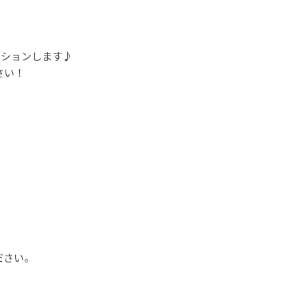
ッションします♪
さい！
ださい。