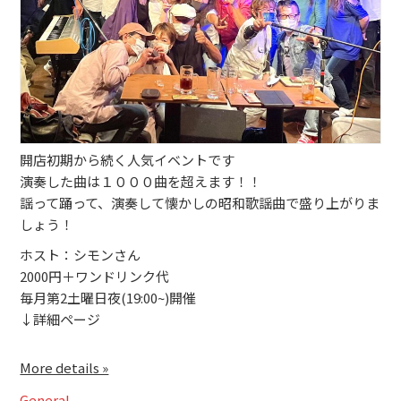
ブッキングライブ出演者募集！！
楽器機材等
初心者POPS
開店初期から続く人気イベントです
演奏した曲は１０００曲を超えます！！
謡って踊って、演奏して懐かしの昭和歌謡曲で盛り上がりま
しょう！
ホスト：シモンさん
2000円＋ワンドリンク代
毎月第2土曜日夜(19:00~)開催
↓詳細ページ
More details »
General