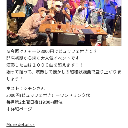
ブッキングライブ出演者募集！！
楽器機材等
初心者POPS
※今回はチャージ3000円でビュッフェ付きです
開店初期から続く大人気イベントです
演奏した曲は１０００曲を超えます！！
謡って踊って、演奏して懐かしの昭和歌謡曲で盛り上がりま
しょう！
ホスト：シモンさん
3000円(ビュッフェ付き）＋ワンドリンク代
毎月第2土曜日夜(19:00~)開催
↓詳細ページ
More details »