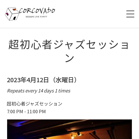
HOME
超初心者ジャズセッショ
ン
ABOUT
SCHEDULE
2023年4月12日（水曜日）
SYSTEM
Repeats every 14 days 1 times
MENU
超初心者ジャズセッション
7:00 PM - 11:00 PM
ACCESS
CONTACT