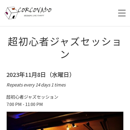
HOME
超初心者ジャズセッショ
ン
ABOUT
SCHEDULE
2023年11月8日（水曜日）
SYSTEM
Repeats every 14 days 1 times
MENU
超初心者ジャズセッション
7:00 PM - 11:00 PM
ACCESS
CONTACT