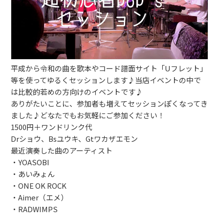
ブッキングライブ出演者募集！！
楽器機材等
初心者POPS
平成から令和の曲を歌本やコード譜面サイト「Uフレット」
等を使ってゆるくセッションします♪当店イベントの中で
は比較的若めの方向けのイベントです♪
ありがたいことに、参加者も増えてセッションぽくなってき
ました♪どなたでもお気軽にご参加ください！
1500円＋ワンドリンク代
Drショウ、Bsユウキ、Gtワカザエモン
最近演奏した曲のアーティスト
・YOASOBI
・あいみょん
・ONE OK ROCK
・Aimer（エメ）
・RADWIMPS