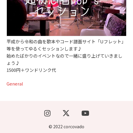
ブッキングライブ出演者募集！！
楽器機材等
初心者POPS
平成から令和の曲を歌本やコード譜面サイト「Uフレット」
等を使ってゆるくセッションします♪
始めたばかりのイベントなので一緒に盛り上げていきまし
ょう♪
1500円＋ワンドリンク代
General
© 2022 corcovado