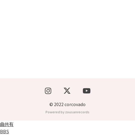
ブッキングライブ出演者募集！！
楽器機材等
初心者POPS
© 2022 corcovado
Powered by zousanrecords
曲共有
BBS