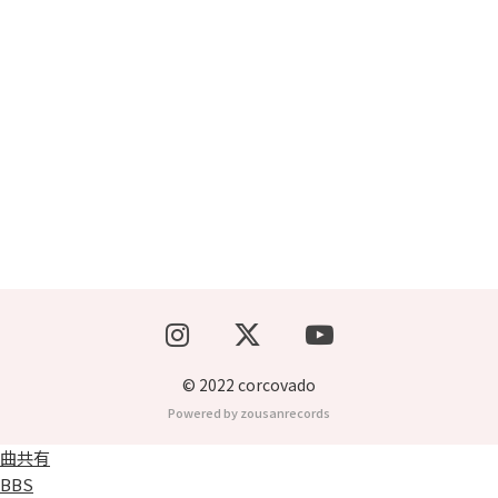
ブッキングライブ出演者募集！！
楽器機材等
初心者POPS
© 2022 corcovado
Powered by zousanrecords
曲共有
BBS