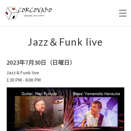
HOME
Jazz＆Funk live
ABOUT
2023年7月30日（日曜日）
SCHEDULE
Jazz＆Funk live
1:30 PM - 6:00 PM
SYSTEM
MENU
ACCESS
CONTACT