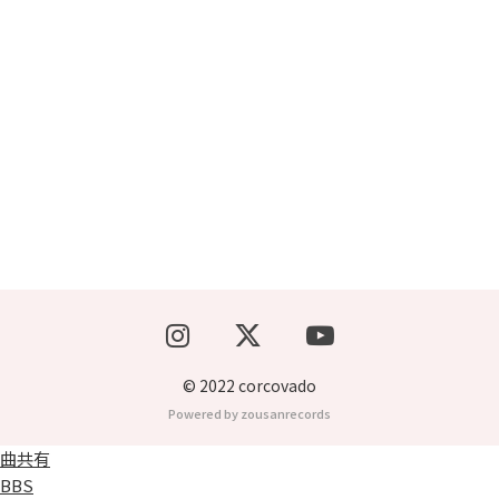
ブッキングライブ出演者募集！！
楽器機材等
初心者POPS
© 2022 corcovado
Powered by zousanrecords
曲共有
BBS