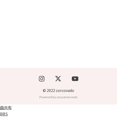
ブッキングライブ出演者募集！！
楽器機材等
初心者POPS
© 2022 corcovado
Powered by zousanrecords
曲共有
BBS