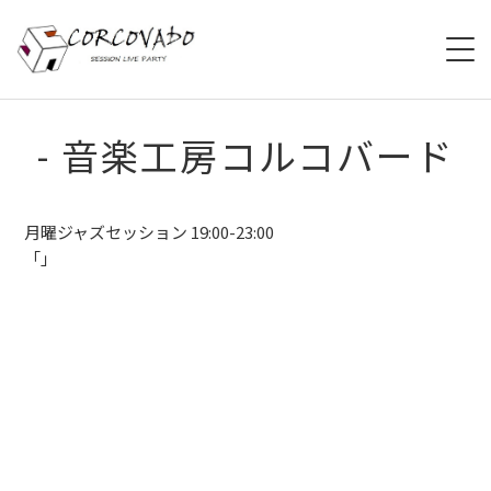
HOME
- 音楽工房コルコバード
ABOUT
月曜ジャズセッション 19:00-23:00
SCHEDULE
「」
SYSTEM
MENU
ACCESS
CONTACT