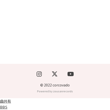
ブッキングライブ出演者募集！！
楽器機材等
初心者POPS
© 2022 corcovado
Powered by zousanrecords
曲共有
BBS