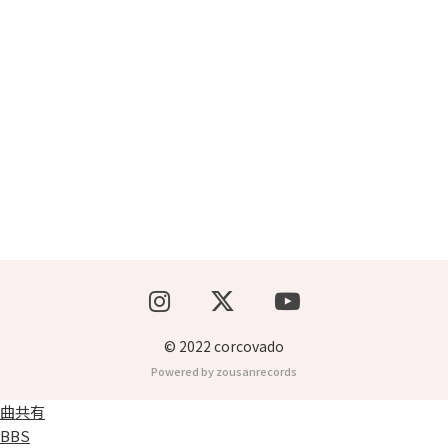
ブッキングライブ出演者募集！！
楽器機材等
初心者POPS
© 2022 corcovado
Powered by zousanrecords
曲共有
BBS