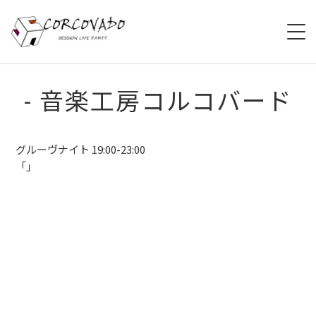
HOME
- 音楽工房コルコバード
ABOUT
グルーヴナイト 19:00-23:00
SCHEDULE
「」
SYSTEM
MENU
ACCESS
CONTACT