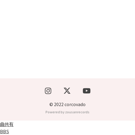
ブッキングライブ出演者募集！！
楽器機材等
初心者POPS
© 2022 corcovado
Powered by zousanrecords
曲共有
BBS