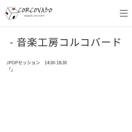
HOME
- 音楽工房コルコバード
ABOUT
JPOPセッション 14:30-18:30
SCHEDULE
「」
SYSTEM
MENU
ACCESS
CONTACT