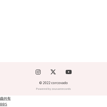
ブッキングライブ出演者募集！！
楽器機材等
初心者POPS
© 2022 corcovado
Powered by zousanrecords
曲共有
BBS