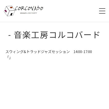
HOME
- 音楽工房コルコバード
ABOUT
スウィング&トラッドジャズセッション 14:00-17:00
SCHEDULE
「」
SYSTEM
MENU
ACCESS
CONTACT