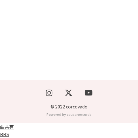
ブッキングライブ出演者募集！！
楽器機材等
初心者POPS
© 2022 corcovado
Powered by zousanrecords
曲共有
BBS