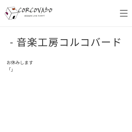
HOME
- 音楽工房コルコバード
ABOUT
お休みします
SCHEDULE
「」
SYSTEM
MENU
ACCESS
CONTACT