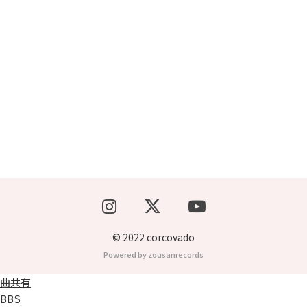
ブッキングライブ出演者募集！！
楽器機材等
初心者POPS
© 2022 corcovado
Powered by zousanrecords
曲共有
BBS