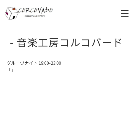
HOME
- 音楽工房コルコバード
ABOUT
グルーヴナイト 19:00-23:00
SCHEDULE
「」
SYSTEM
MENU
ACCESS
CONTACT