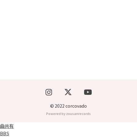
ブッキングライブ出演者募集！！
楽器機材等
初心者POPS
© 2022 corcovado
Powered by zousanrecords
曲共有
BBS