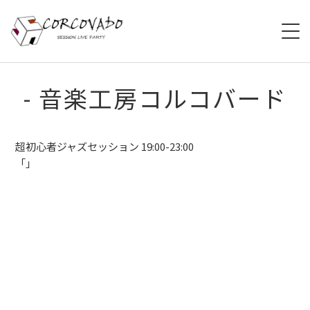
HOME
- 音楽工房コルコバード
ABOUT
超初心者ジャズセッション 19:00-23:00
SCHEDULE
「」
SYSTEM
MENU
ACCESS
CONTACT