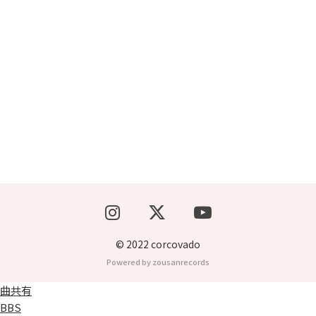
ブッキングライブ出演者募集！！
楽器機材等
初心者POPS
© 2022 corcovado
Powered by zousanrecords
曲共有
BBS