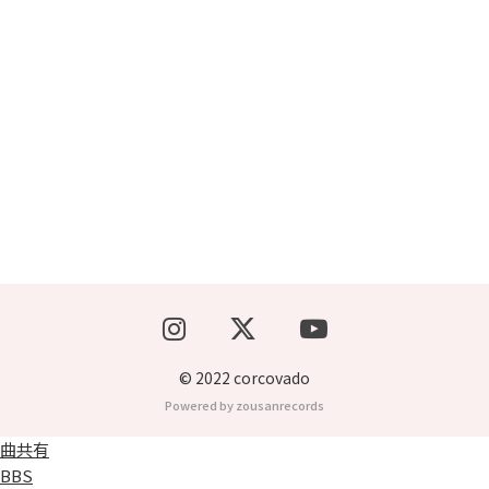
ブッキングライブ出演者募集！！
楽器機材等
初心者POPS
© 2022 corcovado
Powered by zousanrecords
曲共有
BBS