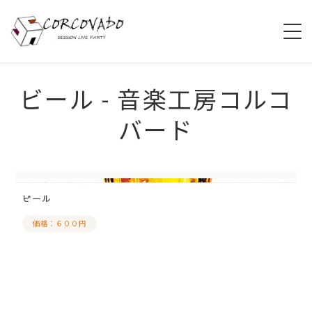
HOME
ビール - 音楽工房コルコ
バード
ABOUT
SCHEDULE
SYSTEM
ビール
価格：６００円
MENU
ACCESS
CONTACT