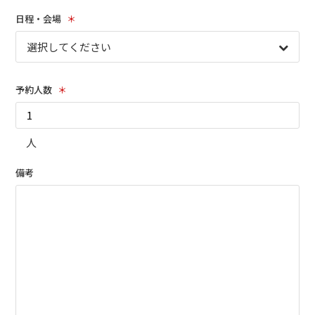
日程・会場
＊
ブッキングライブ出演者募集！！
楽器機材等
予約人数
＊
初心者POPS
人
備考